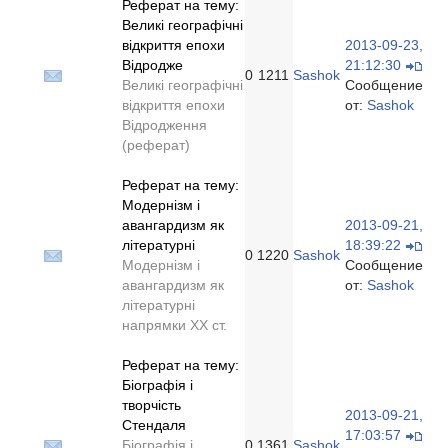
Реферат на тему:
Великі географічні
відкриття епохи
2013-09-23,
Відродже
21:12:30
0
1211
Sashok
Великі географічні
Сообщение
відкриття епохи
от:
Sashok
Відродження
(реферат)
Реферат на тему:
Модернізм і
авангардизм як
2013-09-21,
літературні
18:39:22
0
1220
Sashok
Модернізм і
Сообщение
авангардизм як
от:
Sashok
літературні
напрямки ХХ ст.
Реферат на тему:
Біографія і
творчість
2013-09-21,
Стендаля
17:03:57
Біографія і
0
1361
Sashok