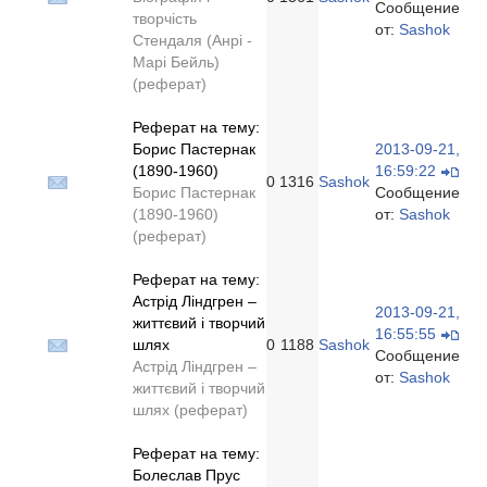
Сообщение
творчість
от:
Sashok
Стендаля (Анрі -
Марі Бейль)
(реферат)
Реферат на тему:
Борис Пастернак
2013-09-21,
(1890-1960)
16:59:22
0
1316
Sashok
Борис Пастернак
Сообщение
(1890-1960)
от:
Sashok
(реферат)
Реферат на тему:
Астрід Ліндгрен –
2013-09-21,
життєвий і творчий
16:55:55
шлях
0
1188
Sashok
Сообщение
Астрід Ліндгрен –
от:
Sashok
життєвий і творчий
шлях (реферат)
Реферат на тему:
Болеслав Прус