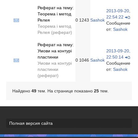
Реферат на тему:
2013-09-20,
Теорема і метод
22:54:22
Релея
0
1243
Sashok
Сообщение
Теорема і метод
от:
Sashok
Релея (реферат)
Реферат на тему:
Умови на контурі
2013-09-20,
пластинки
22:50:14
0
1046
Sashok
Умови на контурі
Сообщение
пластинки
от:
Sashok
(реферат)
Найдено
49
тем. На странице показано
25
тем.
Полная версия сайта