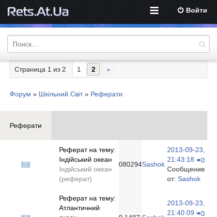
Войти
Страница
1
из
2
1
2
»
Форум
»
Шкільний Світ
»
Реферати
Реферати
Реферат на тему:
2013-09-23,
Індійський океан
21:43:18
0
80294
Sashok
Індійський океан
Сообщение
(реферат)
от:
Sashok
Реферат на тему:
2013-09-23,
Атлантичний
21:40:09