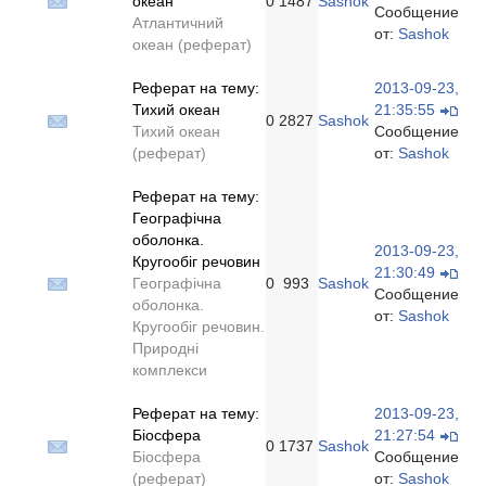
океан
0
1487
Sashok
Сообщение
Атлантичний
от:
Sashok
океан (реферат)
Реферат на тему:
2013-09-23,
Тихий океан
21:35:55
0
2827
Sashok
Тихий океан
Сообщение
(реферат)
от:
Sashok
Реферат на тему:
Географічна
оболонка.
2013-09-23,
Кругообіг речовин
21:30:49
Географічна
0
993
Sashok
Сообщение
оболонка.
от:
Sashok
Кругообіг речовин.
Природні
комплекси
Реферат на тему:
2013-09-23,
Біосфера
21:27:54
0
1737
Sashok
Біосфера
Сообщение
(реферат)
от:
Sashok