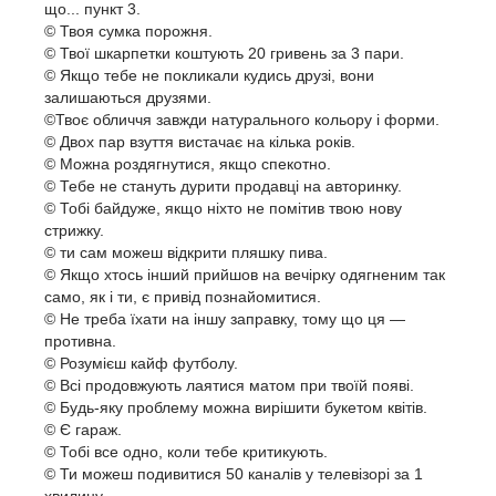
що... пункт 3.
© Твоя сумка порожня.
© Твої шкарпетки коштують 20 гривень за 3 пари.
© Якщо тебе не покликали кудись друзі, вони
залишаються друзями.
©Твоє обличчя завжди натурального кольору і форми.
© Двох пар взуття вистачає на кілька років.
© Можна роздягнутися, якщо спекотно.
© Тебе не стануть дурити продавці на авторинку.
© Тобі байдуже, якщо ніхто не помітив твою нову
стрижку.
© ти сам можеш відкрити пляшку пива.
© Якщо хтось інший прийшов на вечірку одягненим так
само, як і ти, є привід познайомитися.
© Не треба їхати на іншу заправку, тому що ця —
противна.
© Розумієш кайф футболу.
© Всі продовжують лаятися матом при твоїй появі.
© Будь-яку проблему можна вирішити букетом квітів.
© Є гараж.
© Тобі все одно, коли тебе критикують.
© Ти можеш подивитися 50 каналів у телевізорі за 1