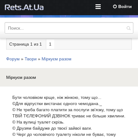
Войти
Страница
1
из
1
1
Форум
»
Твори
»
Міркуєм разом
Міркуєм разом
Бути чоловіком крще, ніж жінкою, тому що...
©Для відпустки вистачає одного чемодана._
© Не треба багато платити за послуги зв'язку, тому що
ТВІЙ ТЄЛЕФОНИЙ ДЗВІНОК триває не більше хвилини.
© На вулиці туалет скрізь.
© Друзям байдуже до твоєї зайвої ваги.
© Черг до чоловічого туалету ніколи не буває, тому