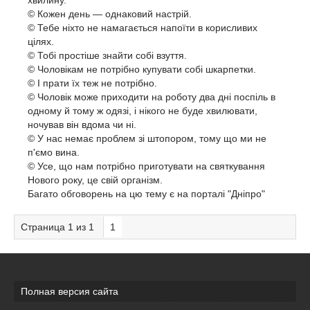
хвилину.
© Кожен день — однаковий настрій.
© Тебе ніхто не намагається напоїти в корисливих
цілях.
© Тобі простіше знайти собі взуття.
© Чоловікам не потрібно купувати собі шкарпетки.
© І прати їх теж не потрібно.
© Чоловік може приходити на роботу два дні поспіль в
одному й тому ж одязі, і нікого не буде хвилювати,
ночував він вдома чи ні.
© У нас немає проблем зі штопором, тому що ми не
п'ємо вина.
© Усе, що нам потрібно приготувати на святкування
Нового року, це свій організм.
Багато обговорень на цю тему є на порталі "Дніпро"
Страница
1
из
1
1
Полная версия сайта