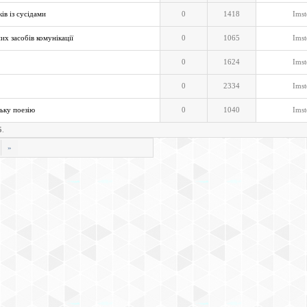
ів із сусідами
0
1418
Imst
их засобів комунікації
0
1065
Imst
0
1624
Imst
0
2334
Imst
ьку поезію
0
1040
Imst
5
.
»