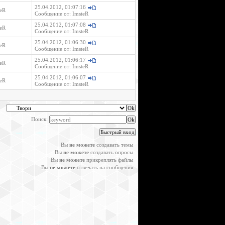
25.04.2012, 01:07:16
eR
Сообщение от:
ImsteR
25.04.2012, 01:07:08
eR
Сообщение от:
ImsteR
25.04.2012, 01:06:30
eR
Сообщение от:
ImsteR
25.04.2012, 01:06:17
eR
Сообщение от:
ImsteR
25.04.2012, 01:06:07
eR
Сообщение от:
ImsteR
Поиск:
Вы
не можете
создавать темы
Вы
не можете
создавать опросы
Вы
не можете
прикреплять файлы
Вы
не можете
отвечать на сообщения