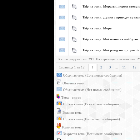
Твір на тему: Моральні норми стосунк
Твір на тему: Думки з приводу сучасн
Твір на тему: Море
Твір на тему: Мої плани на майбутнє
Твір на тему: Мої роздуми про російс
В этом форуме тем:
291
. На странице показано тем:
2
Страница
1
из
12
1
2
3
…
11
12
Обычная тема (Есть новые сообщения)
Обычная тема
Обычная тема (Нет новых сообщений)
Тема - опрос
Горячая тема (Есть новые сообщения)
Важная тема
Горячая тема (Нет новых сообщений)
Горячая тема
Закрытая тема (Нет новых сообщений)