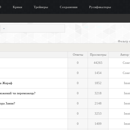
D
Кряки
Трейнеры
Сохранения
Русификаторы
»
Фильтр 
Ответы
Просмотры
Автор
0
44265
Соне
0
1454
Соне
ова Жираф
0
1852
Imst
реможений чи переможець?
0
3218
Imst
гора Замзи?
0
2148
Imst
0
3253
Imst
0
1409
Imst