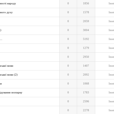
вності народу
0
1856
Imst
дного духу
0
1578
Imst
0
2059
Imst
2)
0
3004
Imst
..
0
5192
Imst
0
1279
Imst
0
2950
Imst
нської мови
0
1407
Imst
ської мови (2)
0
2092
Imst
ви
0
1068
Imst
відування зоопарку
0
1783
Imst
0
2596
Imst
0
2278
Imst