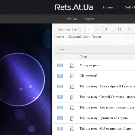
Патчи
NoDV
Файлы
Форум
Страница
1
из
12
1
2
3
…
11
12
Форум
»
Шкільний Світ
»
Твори
Твори
Тема
Міркуєм разом
Що читаєм?
Твір на тему: Аналіз вірша Н Гуміль
Твір на тему: Старий Сантьяго - пе
Твір на тему: Хто винен у смерті Гре
Твір на тему: Рукописи не горять
Твір на тему: Мій чотириногий друг