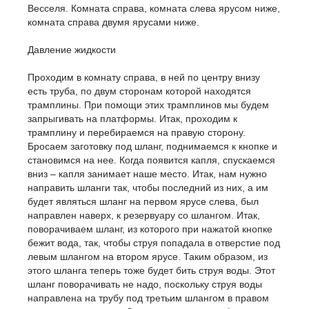
Весселя. Комната справа, комната слева ярусом ниже,
комната справа двумя ярусами ниже.
Давление жидкости
Проходим в комнату справа, в ней по центру внизу
есть труба, по двум сторонам которой находятся
трамплины. При помощи этих трамплинов мы будем
запрыгивать на платформы. Итак, проходим к
трамплину и перебираемся на правую сторону.
Бросаем заготовку под шланг, поднимаемся к кнопке и
становимся на нее. Когда появится капля, спускаемся
вниз – капля занимает наше место. Итак, нам нужно
направить шланги так, чтобы последний из них, а им
будет являться шланг на первом ярусе слева, был
направлен наверх, к резервуару со шлангом. Итак,
поворачиваем шланг, из которого при нажатой кнопке
бежит вода, так, чтобы струя попадала в отверстие под
левым шлангом на втором ярусе. Таким образом, из
этого шланга теперь тоже будет бить струя воды. Этот
шланг поворачивать не надо, поскольку струя воды
направлена на трубу под третьим шлангом в правом