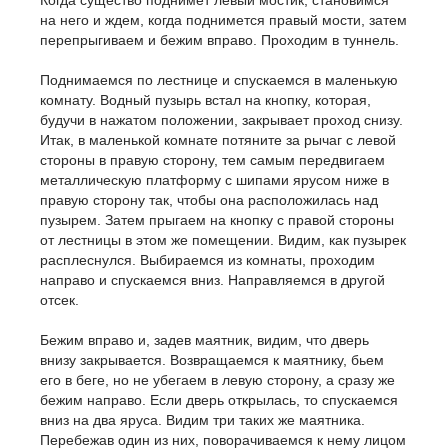
Когда существо поднимет левый мостик, становимся
на него и ждем, когда поднимется правый мости, затем
перепрыгиваем и бежим вправо. Проходим в туннель.
Поднимаемся по лестнице и спускаемся в маленькую
комнату. Водный пузырь встал на кнопку, которая,
будучи в нажатом положении, закрывает проход снизу.
Итак, в маленькой комнате потяните за рычаг с левой
стороны в правую сторону, тем самым передвигаем
металлическую платформу с шипами ярусом ниже в
правую сторону так, чтобы она расположилась над
пузырем. Затем прыгаем на кнопку с правой стороны
от лестницы в этом же помещении. Видим, как пузырек
расплеснулся. Выбираемся из комнаты, проходим
направо и спускаемся вниз. Направляемся в другой
отсек.
Бежим вправо и, задев маятник, видим, что дверь
внизу закрывается. Возвращаемся к маятнику, бьем
его в беге, но не убегаем в левую сторону, а сразу же
бежим направо. Если дверь открылась, то спускаемся
вниз на два яруса. Видим три таких же маятника.
Перебежав один из них, поворачиваемся к нему лицом