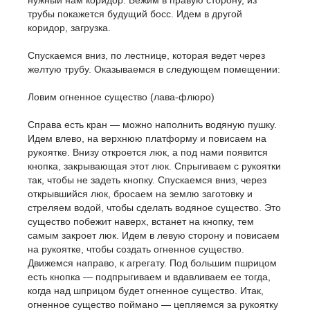
нужный нам коридор. Бежим в правую сторону, из
трубы покажется будущий босс. Идем в другой
коридор, загрузка.
Спускаемся вниз, по лестнице, которая ведет через
желтую трубу. Оказываемся в следующем помещении:
Ловим огненное существо (лава-флюро)
Справа есть кран — можно наполнить водяную пушку.
Идем влево, на верхнюю платформу и повисаем на
рукоятке. Внизу откроется люк, а под нами появится
кнопка, закрывающая этот люк. Спрыгиваем с рукоятки
так, чтобы не задеть кнопку. Спускаемся вниз, через
открывшийся люк, бросаем на землю заготовку и
стреляем водой, чтобы сделать водяное существо. Это
существо побежит наверх, встанет на кнопку, тем
самым закроет люк. Идем в левую сторону и повисаем
на рукоятке, чтобы создать огненное существо.
Движемся направо, к агрегату. Под большим пшрицом
есть кнопка — подпрыгиваем и вдавливаем ее тогда,
когда над шприцом будет огненное существо. Итак,
огненное существо поймано — цепляемся за рукоятку