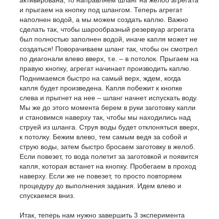
активирована, то направляем шланг на желоб агрегата
и прыгаем на кнопку под шлангом. Теперь агрегат
наполнен водой, а мы можем создать каплю. Важно
сделать так, чтобы шарообразный резервуар агрегата
был полностью заполнен водой, иначе капля может не
создаться! Поворачиваем шланг так, чтобы он смотрел
по диагонали влево вверх, т.е. – в потолок. Прыгаем на
правую кнопку, агрегат начинает производить каплю.
Поднимаемся быстро на самый верх, ждем, когда
капля будет произведена. Капля побежит к кнопке
слева и прыгнет на нее – шланг начнет испускать воду.
Мы же до этого момента берем в руки заготовку капли
и становимся наверху так, чтобы мы находились над
струей из шланга. Струя воды будет отклоняться вверх,
к потолку. Бежим влево, тем самым ведя за собой и
струю воды, затем быстро бросаем заготовку в желоб.
Если повезет, то вода полетит за заготовкой и появится
капля, которая встанет на кнопку. Пробегаем в проход
наверху. Если же не повезет, то просто повторяем
процедуру до выполнения задания. Идем влево и
спускаемся вниз.
Итак, теперь нам нужно завершить 3 эксперимента