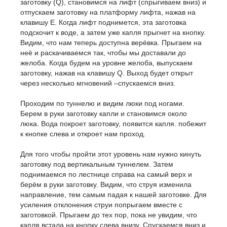
заготовку (Q), становимся на лифт (спрыгиваем вниз) и
отпускаем заготовку на платформу лифта, нажав на
клавишу E. Когда лифт поднимется, эта заготовка
подскочит к воде, а затем уже капля прыгнет на кнопку.
Видим, что нам теперь доступна верёвка. Прыгаем на
неё и раскачиваемся так, чтобы мы доставали до
желоба. Когда будем на уровне желоба, выпускаем
заготовку, нажав на клавишу Q. Выход будет открыт
через несколько мгновений –спускаемся вниз.
Проходим по туннелю и видим люки под ногами.
Берем в руки заготовку капли и становимся около
люка. Вода покроет заготовку, появится капля. побежит
к кнопке слева и откроет нам проход.
Для того чтобы пройти этот уровень нам нужно кинуть
заготовку под вертикальным туннелем. Затем
поднимаемся по лестнице справа на самый верх и
берём в руки заготовку. Видим, что струя изменила
направление, тем самым падая к нашей заготовке. Для
усиления отклонения струи попрыгаем вместе с
заготовкой. Прыгаем до тех пор, пока не увидим, что
капля встала на кнопку слева внизу. Спускаемся вниз и