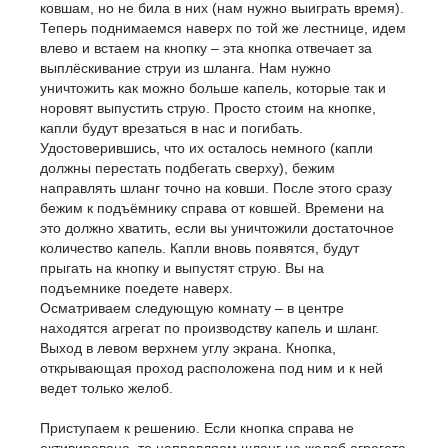
ковшам, но не била в них (нам нужно выиграть время).
Теперь поднимаемся наверх по той же лестнице, идем
влево и встаем на кнопку – эта кнопка отвечает за
выплёскивание струи из шланга. Нам нужно
уничтожить как можно больше капель, которые так и
норовят выпустить струю. Просто стоим на кнопке,
капли будут врезаться в нас и погибать.
Удостоверившись, что их осталось немного (капли
должны перестать подбегать сверху), бежим
направлять шланг точно на ковши. После этого сразу
бежим к подъёмнику справа от ковшей. Времени на
это должно хватить, если вы уничтожили достаточное
количество капель. Капли вновь появятся, будут
прыгать на кнопку и выпустят струю. Вы на
подъемнике поедете наверх.
Осматриваем следующую комнату – в центре
находятся агрегат по производству капель и шланг.
Выход в левом верхнем углу экрана. Кнопка,
открывающая проход расположена под ним и к ней
ведет только желоб.
Приступаем к решению. Если кнопка справа не