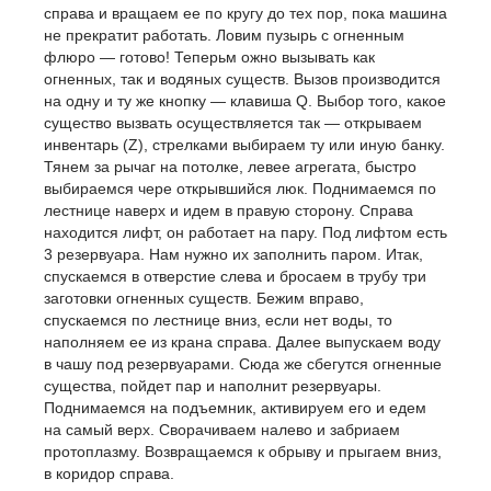
справа и вращаем ее по кругу до тех пор, пока машина
не прекратит работать. Ловим пузырь с огненным
флюро — готово! Теперьм ожно вызывать как
огненных, так и водяных существ. Вызов производится
на одну и ту же кнопку — клавиша Q. Выбор того, какое
существо вызвать осуществляется так — открываем
инвентарь (Z), стрелками выбираем ту или иную банку.
Тянем за рычаг на потолке, левее агрегата, быстро
выбираемся чере открывшийся люк. Поднимаемся по
лестнице наверх и идем в правую сторону. Справа
находится лифт, он работает на пару. Под лифтом есть
3 резервуара. Нам нужно их заполнить паром. Итак,
спускаемся в отверстие слева и бросаем в трубу три
заготовки огненных существ. Бежим вправо,
спускаемся по лестнице вниз, если нет воды, то
наполняем ее из крана справа. Далее выпускаем воду
в чашу под резервуарами. Сюда же сбегутся огненные
существа, пойдет пар и наполнит резервуары.
Поднимаемся на подъемник, активируем его и едем
на самый верх. Сворачиваем налево и забриаем
протоплазму. Возвращаемся к обрыву и прыгаем вниз,
в коридор справа.