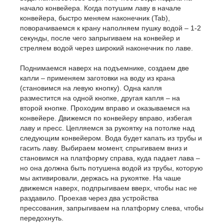
начало конвейера. Когда потушим лаву в начале
конвейера, быстро меняем наконечник (Tab),
поворачиваемся к крану наполняем пушку водой – 1-2
секунды, после чего запрыгиваем на конвейер и
стреляем водой через широкий наконечник по лаве.
Поднимаемся наверх на подъемнике, создаем две
капли – применяем заготовки на воду из крана
(становимся на левую кнопку). Одна капля
разместится на одной кнопке, другая капля – на
второй кнопке. Проходим вправо и оказываемся на
конвейере. Движемся по конвейеру вправо, избегая
лаву и пресс. Цепляемся за рукоятку на потолке над
следующим конвейером. Вода будет капать из трубы и
гасить лаву. Выбираем момент, спрыгиваем вниз и
становимся на платформу справа, куда падает лава –
но она должна быть потушена водой из трубы, которую
мы активировали, держась на рукоятке. На чаше
движемся наверх, подпрыгиваем вверх, чтобы нас не
раздавило. Проехав через два устройства
прессования, запрыгиваем на платформу слева, чтобы
передохнуть.