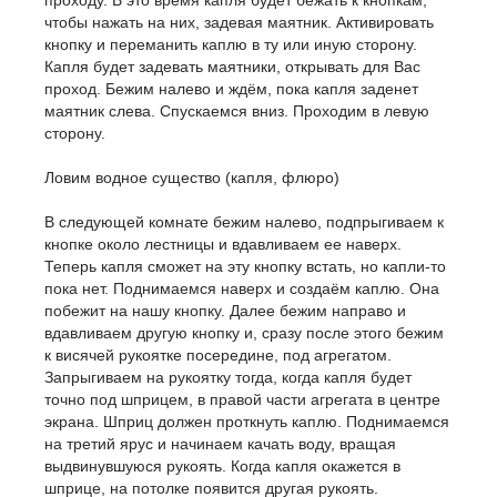
проходу. В это время капля будет бежать к кнопкам,
чтобы нажать на них, задевая маятник. Активировать
кнопку и переманить каплю в ту или иную сторону.
Капля будет задевать маятники, открывать для Вас
проход. Бежим налево и ждём, пока капля заденет
маятник слева. Спускаемся вниз. Проходим в левую
сторону.
Ловим водное существо (капля, флюро)
В следующей комнате бежим налево, подпрыгиваем к
кнопке около лестницы и вдавливаем ее наверх.
Теперь капля сможет на эту кнопку встать, но капли-то
пока нет. Поднимаемся наверх и создаём каплю. Она
побежит на нашу кнопку. Далее бежим направо и
вдавливаем другую кнопку и, сразу после этого бежим
к висячей рукоятке посередине, под агрегатом.
Запрыгиваем на рукоятку тогда, когда капля будет
точно под шприцем, в правой части агрегата в центре
экрана. Шприц должен проткнуть каплю. Поднимаемся
на третий ярус и начинаем качать воду, вращая
выдвинувшуюся рукоять. Когда капля окажется в
шприце, на потолке появится другая рукоять.