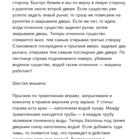
сторону. Быстро бежим и мы по верху в левую сторону,
к рукоятке около второй двери. Если существо уже
успело задеть левый рычаг, то сразу же повисаем на
рукоятке и закрываем дверь. Если же нет, то ждем,
когда огненное существо заденет рычаг, затем
закрываем дверь. Теперь огненное существо
сливается вниз, тем самым открывая третью створку.
Становимся посередине и прыгаем вверх, задевая два
рычага, открывая тем самым последние две двери. По
лестнице справа поднимаемся наверх, убиваем
водяное существо, водой гасим огненное — машина
работает!
Шестая машина
Прыгаем по трамплинам вправо, запрыгиваем в
комнатку в правом верхнем углу экрана. У стены
справа есть кран — наполняем водой пушку. Между
трамплинами находятся трубы — в каждую трубу
заливаем понемногу воды. Теперь баллоны под тремя
дверьми снизу наполнены водой. Если добавить туда
лавы, то появится пар, что приведет в действие