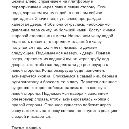
Бежим влево, спрыгиваем на платформу и
перепрыгиваем через лаву в левую сторону. Если
надо, заряжаем пушку водой, а она нам сейчас
пригодится. Значит так, путь влево преграждает
хапертая дверь. Чтобы она открылась, необходимо
давление пара снизу, из большой чаши. Доступ к чаше
с правой стороны мы имеем. Наполняем чашу водой.
Если есть плазма, то стреляем плазмой в чашу —
получается пар. Если нет плазмы, то делаем
следующее. Поднимаемся наверх, к двери. Прыгая
вверх, стреляем из водяной пушки через трубу над
дверью так, чтобы каплидолетали до резервуара с
левой стороны. Когда резервуар будет заполнен,
активируется кнопка. Спускаемся в самый низ, берем в
руки заготовку и бросаем ее в лаву. Появится огненное
существо, которое побежит нажимать на кнопку с
левой стороны. Поднимаемся наверх и заполняем
рпезервуар справа, чтобы активировалась кнопка с
правой стороны. Огненное существо побежит через
чашу нажимать на кнопку справа, но вступит в реакцию
с водой и испарится.
Третья машина