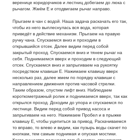
веренице коридорчиков и лестниц добегаем до люка с
рычагом. Жмём E и отодвигаем рычаг направо.
Прыгаем в чан с водой. Наша задача раскачать его так,
чтобы из него выплеснулась вся вода, которая
приведёт в действие механизм. Прыгаем на правую
ручку чана. Спускаемся вниз и проходим в
открывшийся отсек. Далее видим перед собой
закрытый проход. Спускаемся вниз и тянем рычаг на
себя. Поднимаемся вверх и проходим в следующий
отсек. Спускаемся вниз и запрыгиваем на рукоятку
посредством клавиши E. Нажимаем клавишу вверх
несколько раз, далее жмем по порядку клавиши с
направлением движения против часовой стрелки.
Таким образом, спустим лифт вниз. Наблюдаем
короткометражный ролик и поднимаемся вверх, так как
открылся проход. Доходим до упора и спускаемся по
лестнице. Видим перед собой привод насоса и
запрыгиваем на него. Нажимаем Пробел и в прыжке
клавишу E, чтобы уцепиться за привод. Раскачиваемся
то вправо, то влево и видим, как пузырь воды скачет по
кнопкам, тем самым поднимая и опуская мостики.