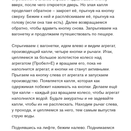
вверх, после чего откроется дверь. Но злая капля
проделает обратное – закроет её, прыгнув на кнопку
сверху. Бежим к ней и расплёскиваем её, прыгнув на
голову (если она там есть). Далее возвращаемся
обратно, чтобы вдавить кнопку снова. Запрыгиваем на
вагонетку и продолжаем путешествовать по пещере.
Спрыгиваем с вагонетки, идем влево и видим агрегат,
производящий капли, четыре кнопки и рычаги. Итак,
цепляемся за большое золотистое колесо над
агрегатом (Пробел=E) и вращаем его, пока не
наполнится агрегат, и кнопки не станут активными.
Прыгаем на кнопку слева от агрегата и запускаем
производство. Появляется капля, которая как
одержимая побежит нажимать на кнопки. Делаем ещё
три капли – каждый раз вращаем колесо, чтобы агрегат
наполнился водой. Будьте аккуратны и не задевайте
капли, чтобы их не расплескать. Находим рычаг слева,
у прохода, и цепляемся за него, тем самым выпустив
струю воды.
Поднявшись на лифте, бежим налево. Поднимаемся