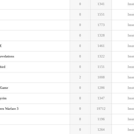
0
1341
Imst
0
1551
Imst
0
1773
Imst
0
1328
Imst
FE
0
1461
Imst
evelations
0
1322
Imst
hird
0
1151
Imst
2
1008
Imst
e Game
0
1286
Imst
kyrim
0
1347
Imst
rn Warfare 3
0
19712
Imst
0
1196
Imst
0
1264
Imst