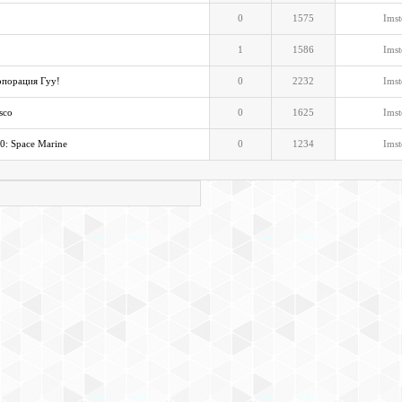
0
1575
Imst
1
1586
Imst
рпорация Гуу!
0
2232
Imst
sco
0
1625
Imst
: Space Marine
0
1234
Imst