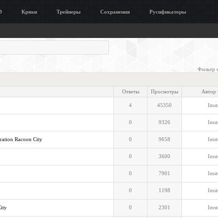
D
Кряки
Трейнеры
Сохранения
Русификаторы
Фильтр 
Ответы
Просмотры
Автор
4
45350
Imst
0
9326
Imst
ration Racoon City
0
9658
Imst
0
3600
Imst
0
7901
Imst
0
1198
Imst
ity
0
2301
Imst