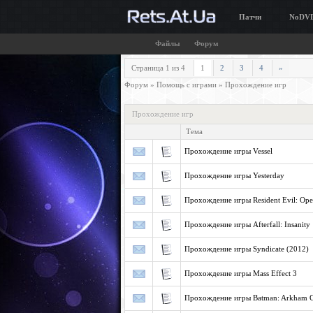
Патчи
NoDV
Файлы
Форум
Страница
1
из
4
1
2
3
4
»
Форум
»
Помощь с играми
»
Прохождение игр
Прохождение игр
Тема
Прохождение игры Vessel
Прохождение игры Yesterday
Прохождение игры Resident Evil: Ope
Прохождение игры Afterfall: Insanity
Прохождение игры Syndicate (2012)
Прохождение игры Mass Effect 3
Прохождение игры Batman: Arkham C