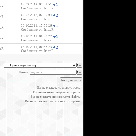
02.02.2012, 02:01:51
eR
Сообщение от:
ImsteR
02.02.2012, 02:00:04
eR
Сообщение от:
ImsteR
30.10.2011, 15:58:26
eR
Сообщение от:
ImsteR
06.10.2011, 00:39:22
eR
Сообщение от:
ImsteR
06.10.2011, 00:38:23
eR
Сообщение от:
ImsteR
Поиск:
Вы
не можете
создавать темы
Вы
не можете
создавать опросы
Вы
не можете
прикреплять файлы
Вы
не можете
отвечать на сообщения