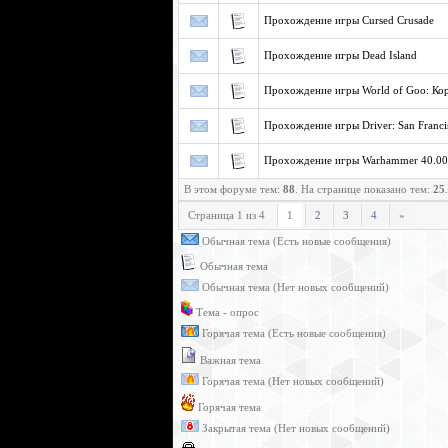
Прохождение игры Cursed Crusade
Прохождение игры Dead Island
Прохождение игры World of Goo: Ко
Прохождение игры Driver: San Franci
Прохождение игры Warhammer 40.000
В этом форуме тем:
88
. На странице показано тем:
25
.
Страница
1
из
4
1
2
3
4
»
Обычная тема (Есть новые сообщения)
Обычная тема
Обычная тема (Нет новых сообщений)
Тема - опрос
Горячая тема (Есть новые сообщения)
Важная тема
Горячая тема (Нет новых сообщений)
Горячая тема
Закрытая тема (Нет новых сообщений)