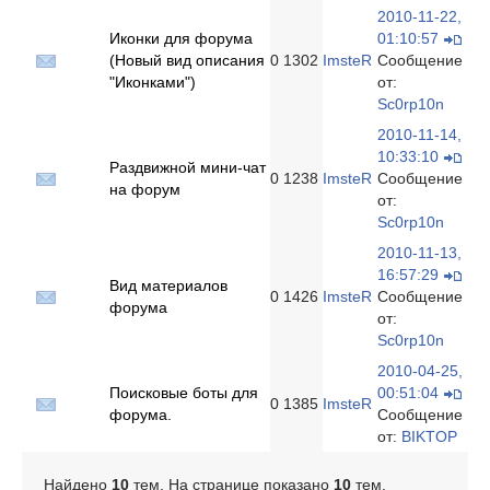
2010-11-22,
Иконки для форума
01:10:57
(Новый вид описания
0
1302
ImsteR
Сообщение
"Иконками")
от:
Sc0rp10n
2010-11-14,
10:33:10
Раздвижной мини-чат
0
1238
ImsteR
Сообщение
на форум
от:
Sc0rp10n
2010-11-13,
16:57:29
Вид материалов
0
1426
ImsteR
Сообщение
форума
от:
Sc0rp10n
2010-04-25,
Поисковые боты для
00:51:04
0
1385
ImsteR
форума.
Сообщение
от:
BIKTOP
Найдено
10
тем. На странице показано
10
тем.