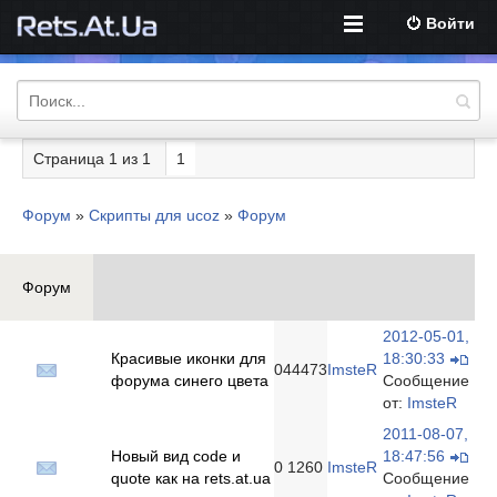
Войти
Страница
1
из
1
1
Форум
»
Скрипты для ucoz
»
Форум
Форум
2012-05-01,
Красивые иконки для
18:30:33
0
44473
ImsteR
форума синего цвета
Сообщение
от:
ImsteR
2011-08-07,
Новый вид code и
18:47:56
0
1260
ImsteR
quote как на rets.at.ua
Сообщение