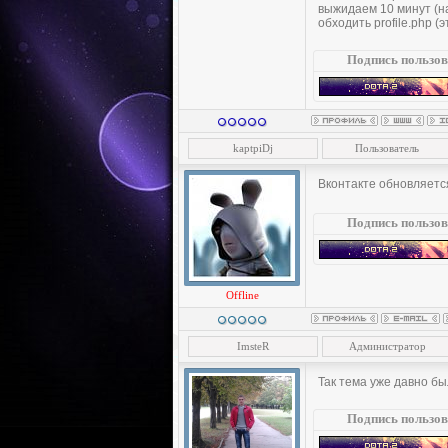
выжидаем 10 минут (на
обходить profile.php 
Подпись пользов
kaptpiDj
Пользователь
Вконтакте обновляетс
Подпись пользов
Offline
ImsteR
Администратор
Так тема уже давно бы
Подпись пользов