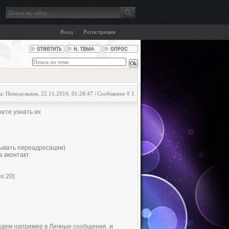
Вход
Регистрация
а: Понедельник, 22.11.2010, 01:28:47 | Сообщение #
1
жете узнать их
тывать переaдресации)
а вконтакт
о 20)
, идем нaпример в Личные сообщения, и