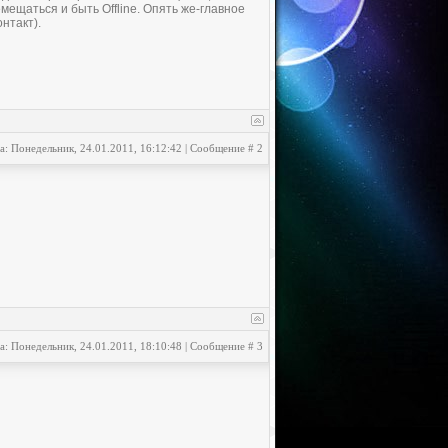
мещаться и быть Offline. Опять же-главное
нтакт).
а: Понедельник, 24.01.2011, 16:12:42 | Сообщение #
2
а: Понедельник, 24.01.2011, 18:10:48 | Сообщение #
3