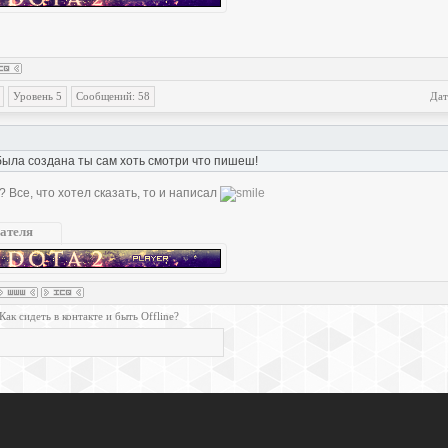
Уровень 5
Сообщений: 58
Дат
была создана ты сам хоть смотри что пишеш!
? Все, что хотел сказать, то и написал
ателя
Как сидеть в контакте и быть Offline?