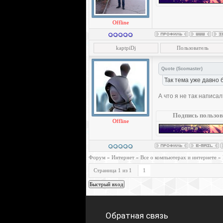
Offline
kaptpiDj
Пользователь
Quote
(
Scomaster
)
Так тема уже давно 
А что я не так написал
Подпись пользов
Offline
Форум
»
Интернет
»
Все о компьютерах и интернете
»
Страница
1
из
1
1
Обратная связь