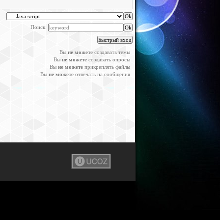
Поиск:
Вы
не можете
создавать темы
Вы
не можете
создавать опросы
Вы
не можете
прикреплять файлы
Вы
не можете
отвечать на сообщения