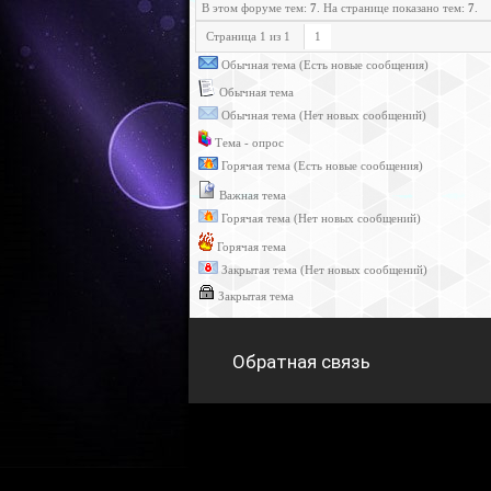
В этом форуме тем:
7
. На странице показано тем:
7
.
Страница
1
из
1
1
Обычная тема (Есть новые сообщения)
Обычная тема
Обычная тема (Нет новых сообщений)
Тема - опрос
Горячая тема (Есть новые сообщения)
Важная тема
Горячая тема (Нет новых сообщений)
Горячая тема
Закрытая тема (Нет новых сообщений)
Закрытая тема
Обратная связь