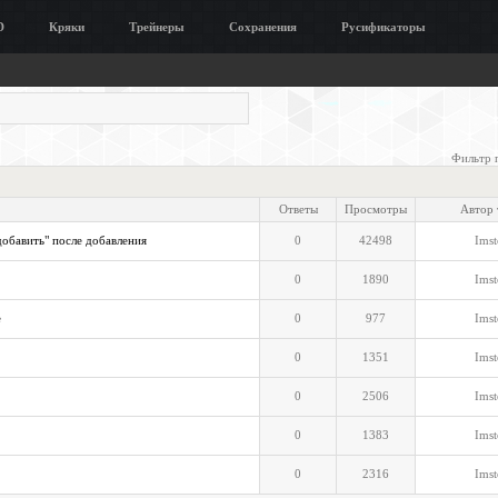
D
Кряки
Трейнеры
Сохранения
Русификаторы
Фильтр 
Ответы
Просмотры
Автор
добавить" после добавления
0
42498
Imst
0
1890
Imst
е
0
977
Imst
0
1351
Imst
0
2506
Imst
0
1383
Imst
0
2316
Imst