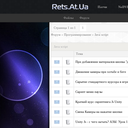
Патчи
NoDV
Файлы
Форум
Страница
1
из
1
1
Форум
»
Программирование
»
Java script
Java script
Тема
При добавлении материалов кнопка "
Движение камеры при хотьбе и беге
Скрытие стандартного курсора в игр
Скрипт меню паузы
Краткий курс скриптинга Js Unity
Смена Камеры на нажатие кнопки
Unity Js - с чего начать? АЗЫ. Урок 1