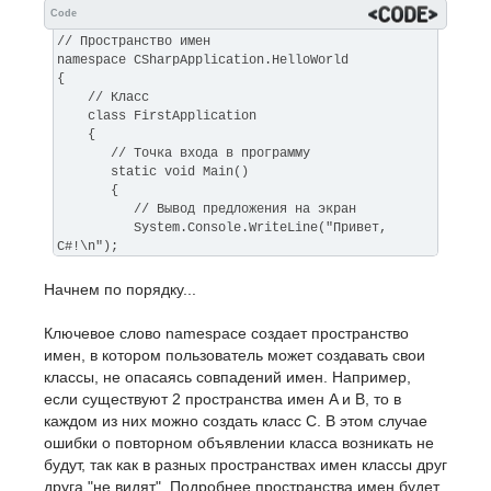
Code
// Пространство имен
namespace CSharpApplication.HelloWorld
{
// Класс
class FirstApplication
{
// Точка входа в программу
static void Main()
{
// Вывод предложения на экран
System.Console.WriteLine("Привет,
C#!\n");
}
}
Начнем по порядку...
}
Ключевое слово namespace создает пространство
имен, в котором пользователь может создавать свои
классы, не опасаясь совпадений имен. Например,
если существуют 2 пространства имен A и B, то в
каждом из них можно создать класс C. В этом случае
ошибки о повторном объявлении класса возникать не
будут, так как в разных пространствах имен классы друг
друга "не видят". Подробнее пространства имен будет