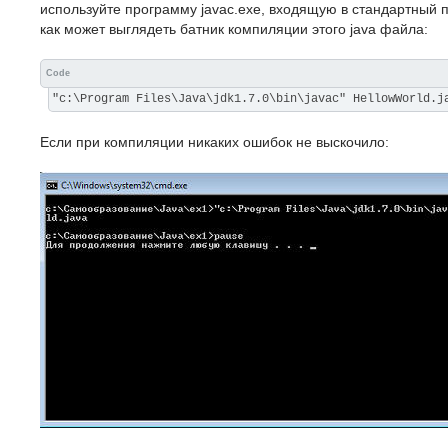
используйте программу javac.exe, входящую в стандартный п
как может выглядеть батник компиляции этого java файла:
Code
"c:\Program Files\Java\jdk1.7.0\bin\javac" HellowWorld.j
Если при компиляции никаких ошибок не выскочило: