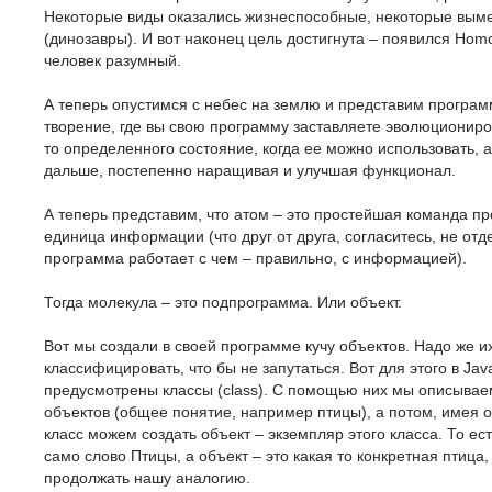
Некоторые виды оказались жизнеспособные, некоторые вым
(динозавры). И вот наконец цель достигнута – появился Hom
человек разумный.
А теперь опустимся с небес на землю и представим програм
творение, где вы свою программу заставляете эволюциониров
то определенного состояние, когда ее можно использовать, а
дальше, постепенно наращивая и улучшая функционал.
А теперь представим, что атом – это простейшая команда п
единица информации (что друг от друга, согласитесь, не от
программа работает с чем – правильно, с информацией).
Тогда молекула – это подпрограмма. Или объект.
Вот мы создали в своей программе кучу объектов. Надо же их
классифицировать, что бы не запутаться. Вот для этого в Jav
предусмотрены классы (class). С помощью них мы описывае
объектов (общее понятие, например птицы), а потом, имея 
класс можем создать объект – экземпляр этого класса. То есть
само слово Птицы, а объект – это какая то конкретная птица,
продолжать нашу аналогию.