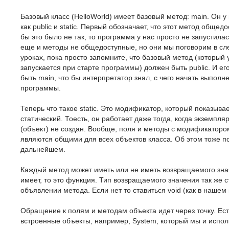
Базовый класс (HelloWorld) имеет базовый метод: main. Он у
как public и static. Первый обозначает, что этот метод общед
бы это было не так, то программа у нас просто не запустила
еще и методы не общедоступные, но они мы поговорим в с
уроках, пока просто запомните, что базовый метод (который 
запускается при старте программы) должен быть public. И е
быть main, что бы интерпретатор знал, с чего начать выполн
программы.
Теперь что такое static. Это модификатор, который показывае
статический. Тоесть, он работает даже тогда, когда экземпля
(объект) не создан. Вообще, поля и методы с модификатором
являются общими для всех объектов класса. Об этом тоже п
дальнейшем.
Каждый метод может иметь или не иметь возвращаемого зна
имеет, то это функция. Тип возвращаемого значения так же с
объявлении метода. Если нет то ставиться void (как в нашем
Обращение к полям и методам объекта идет через точку. Ест
встроенные объекты, например, System, который мы и испо