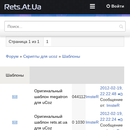
Войти
Страница
1
из
1
1
Форум
»
Скрипты для ucoz
»
Шаблоны
Шаблоны
2012-02-19,
Оригинальный
22:22:48
шаблон megatron
0
44112
ImsteR
Сообщение
для uCoz
от:
ImsteR
2012-02-19,
Оригинальный
22:22:24
шаблон rets.at.ua
0
1030
ImsteR
Сообщение
для uCoz