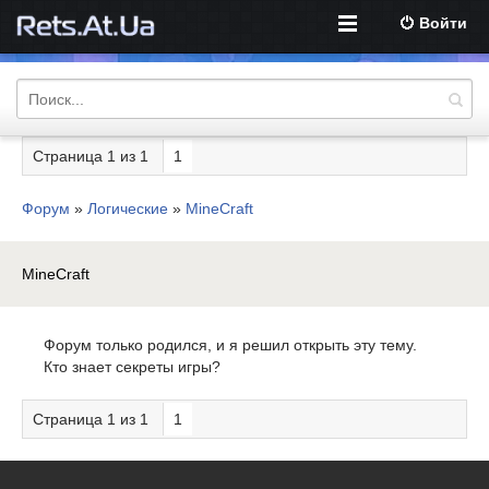
Войти
Страница
1
из
1
1
Форум
»
Логические
»
MineCraft
MineCraft
Форум только родился, и я решил открыть эту тему.
Кто знает секреты игры?
Страница
1
из
1
1