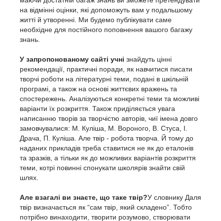
маючи достатній багаж знань ви зможете претендувати
на відмінні оцінки, які допоможуть вам у подальшому
житті й утворенні. Ми будемо публікувати саме
необхідне для постійного поповнення вашого багажу
знань.
У запропонованому сайті учні
знайдуть цінні
рекомендації, практичні поради, як навчитися писати
творчі роботи на літературні теми, подані в шкільній
програмі, а також на основі життєвих вражень та
спостережень. Аналізуються конкретні теми та можливі
варіанти їх розкриття. Також приділяється увага
написанню творів за творчістю авторів, чиї імена довго
замовчувалися: М. Куліша, М. Вороного, В. Стуса, І.
Драча, П. Куліша. Але твір - робота творча. Й тому до
наданих прикладів треба ставитися не як до еталонів
та зразків, а тільки як до можливих варіантів розкриття
теми, котрі повинні спонукати школярів знайти свій
шлях.
Але взагалі ви знаєте, що таке твір?
У словнику Даля
твір визначається як “сам твір, який складено”. Тобто
потрібно винаходити, творити розумово, створювати