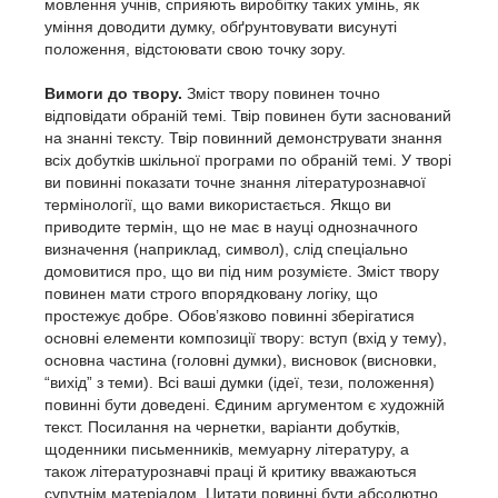
мовлення учнів, сприяють виробітку таких умінь, як
уміння доводити думку, обґрунтовувати висунуті
положення, відстоювати свою точку зору.
Вимоги до твору.
Зміст твору повинен точно
відповідати обраній темі. Твір повинен бути заснований
на знанні тексту. Твір повинний демонструвати знання
всіх добутків шкільної програми по обраній темі. У творі
ви повинні показати точне знання літературознавчої
термінології, що вами використається. Якщо ви
приводите термін, що не має в науці однозначного
визначення (наприклад, символ), слід спеціально
домовитися про, що ви під ним розумієте. Зміст твору
повинен мати строго впорядковану логіку, що
простежує добре. Обов’язково повинні зберігатися
основні елементи композиції твору: вступ (вхід у тему),
основна частина (головні думки), висновок (висновки,
“вихід” з теми). Всі ваші думки (ідеї, тези, положення)
повинні бути доведені. Єдиним аргументом є художній
текст. Посилання на чернетки, варіанти добутків,
щоденники письменників, мемуарну літературу, а
також літературознавчі праці й критику вважаються
супутнім матеріалом. Цитати повинні бути абсолютно