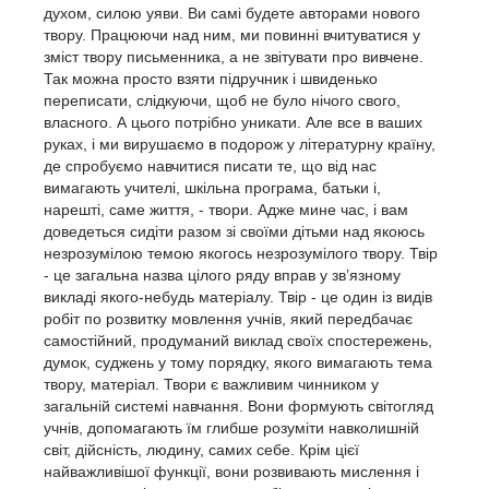
духом, силою уяви. Ви самі будете авторами нового
твору. Працюючи над ним, ми повинні вчитуватися у
зміст твору письменника, а не звітувати про вивчене.
Так можна просто взяти підручник і швиденько
переписати, слідкуючи, щоб не було нічого свого,
власного. А цього потрібно уникати. Але все в ваших
руках, і ми вирушаємо в подорож у літературну країну,
де спробуємо навчитися писати те, що від нас
вимагають учителі, шкільна програма, батьки і,
нарешті, саме життя, - твори. Адже мине час, і вам
доведеться сидіти разом зі своїми дітьми над якоюсь
незрозумілою темою якогось незрозумілого твору. Твір
- це загальна назва цілого ряду вправ у зв’язному
викладі якого-небудь матеріалу. Твір - це один із видів
робіт по розвитку мовлення учнів, який передбачає
самостійний, продуманий виклад своїх спостережень,
думок, суджень у тому порядку, якого вимагають тема
твору, матеріал. Твори є важливим чинником у
загальній системі навчання. Вони формують світогляд
учнів, допомагають їм глибше розуміти навколишній
світ, дійсність, людину, самих себе. Крім цієї
найважливішої функції, вони розвивають мислення і