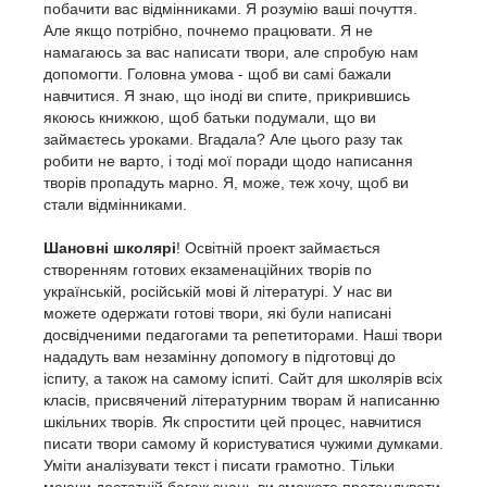
побачити вас відмінниками. Я розумію ваші почуття.
Але якщо потрібно, почнемо працювати. Я не
намагаюсь за вас написати твори, але спробую нам
допомогти. Головна умова - щоб ви самі бажали
навчитися. Я знаю, що іноді ви спите, прикрившись
якоюсь книжкою, щоб батьки подумали, що ви
займаєтесь уроками. Вгадала? Але цього разу так
робити не варто, і тоді мої поради щодо написання
творів пропадуть марно. Я, може, теж хочу, щоб ви
стали відмінниками.
Шановні школярі
! Освітній проект займається
створенням готових екзаменаційних творів по
українській, російській мові й літературі. У нас ви
можете одержати готові твори, які були написані
досвідченими педагогами та репетиторами. Наші твори
нададуть вам незамінну допомогу в підготовці до
іспиту, а також на самому іспиті. Сайт для школярів всіх
класів, присвячений літературним творам й написанню
шкільних творів. Як спростити цей процес, навчитися
писати твори самому й користуватися чужими думками.
Уміти аналізувати текст і писати грамотно. Тільки