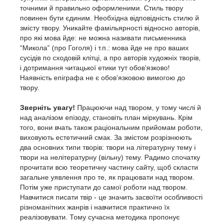
точними й правильно оформленими. Стиль твору
повинен бути єдиним. Необхідна відповідність стилю й
змісту твору. Уникайте фамільярності відносно авторів,
про які мова йде: не можна називати письменника
“Микола” (про Гоголя) і т.п.: мова йде не про ваших
сусідів по сходовій клітці, а про авторів художніх творів,
і дотримання читацької етики тут обов’язково!
Наявність епіграфа не є обов’язковою вимогою до
твору.
Зверніть увагу!
Працюючи над твором, у тому числі й
над аналізом епізоду, становіть план міркувань. Крім
того, вони вчать також раціональним прийомам роботи,
виховують естетичний смак. За змістом розрізнюють
два основних типи творів: твори на літературну тему і
твори на нелітературну (вільну) тему. Радимо спочатку
прочитати всю теоретичну частину сайту, щоб скласти
загальне уявлення про те, як працювати над твором.
Потім уже приступати до самої роботи над твором.
Навчитися писати твір - це значить засвоїти особливості
різноманітних жанрів і навчитися практично їх
реалізовувати. Тому сучасна методика пропонує