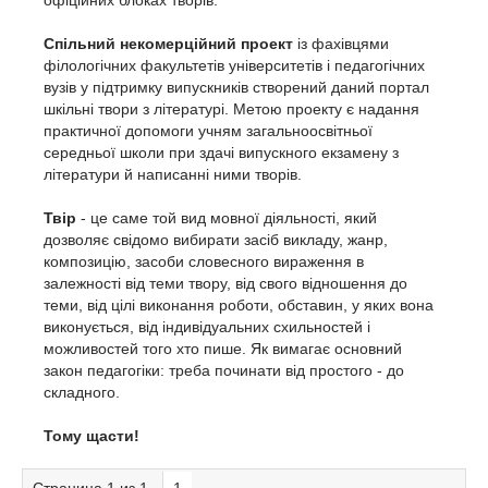
офіційних блоках творів.
Спільний некомерційний проект
із фахівцями
філологічних факультетів університетів і педагогічних
вузів у підтримку випускників створений даний портал
шкільні твори з літературі. Метою проекту є надання
практичної допомоги учням загальноосвітньої
середньої школи при здачі випускного екзамену з
літератури й написанні ними творів.
Твір
- це саме той вид мовної діяльності, який
дозволяє свідомо вибирати засіб викладу, жанр,
композицію, засоби словесного вираження в
залежності від теми твору, від свого відношення до
теми, від цілі виконання роботи, обставин, у яких вона
виконується, від індивідуальних схильностей і
можливостей того хто пише. Як вимагає основний
закон педагогіки: треба починати від простого - до
складного.
Тому щасти!