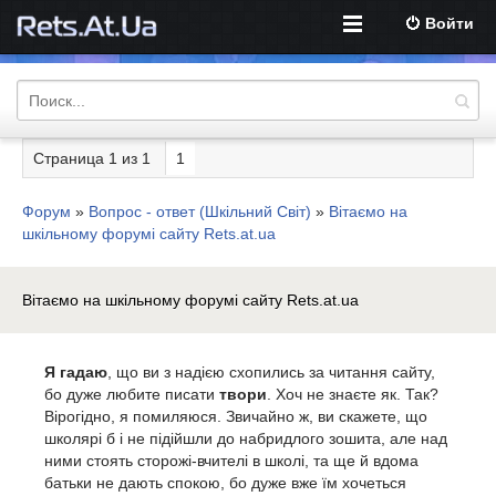
Войти
Страница
1
из
1
1
Форум
»
Вопрос - ответ (Шкільний Світ)
»
Вітаємо на
шкільному форумі сайту Rets.at.ua
Вітаємо на шкільному форумі сайту Rets.at.ua
Я гадаю
, що ви з надією схопились за читання сайту,
бо дуже любите писати
твори
. Хоч не знаєте як. Так?
Вірогідно, я помиляюся. Звичайно ж, ви скажете, що
школярі б і не підійшли до набридлого зошита, але над
ними стоять сторожі-вчителі в школі, та ще й вдома
батьки не дають спокою, бо дуже вже їм хочеться