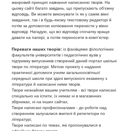
жанровий принцип навчання написанню творів. На
цьому сайті багато завдань, що припускають об’ємну
відповідь. Ви можете виконувати їх як у самім вікні
завдання, так і в будь-якому текстовому редакторі й
потім за допомогою копіювання перенести у вікно
відповіді. Нагадую, що всі відповіді спочатку краще
давати на папері, а потім переносити в комп’ютер.
Переваги наших творів:
із фахівцями філологічних
факультетів університетів і педагогічних вузів у
підтримку випускників створений даний портал шкільні
твори по літературі. Метою проекту є надання
практичної допомоги учням загальноосвітньої
середньої школи при здачі випускного екзамену з
літератури й написанні ними творів.
Твори незнайомі вашим учителям - всі твори написані
спеціально на іспити, їх немає ні в магазинних
збірниках, ні на інших сайтах;
Твори написані професіоналами - до роботи над
створенням залучалися вчителі й репетитори по
літературі;
Твори написані по темах, які пропонувалися в