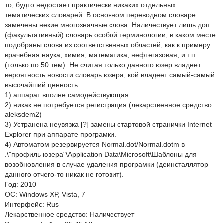
то, будто недостает практически никаких отдельных
тематических словарей. В основном переводном словаре
замечены некие многозначные слова. Наличествует лишь доп
(факультативный) словарь особой терминологии, в каком месте
подобраны слова из соответственных областей, как к примеру
врачебная наука, химия, математика, нефтегазовая, и т.п.
(только по 50 тем). Не считая только данного юзер владеет
вероятность новости словарь юзера, кой владеет самый-самый
высочайший ценность.
1) аппарат вполне самодействующая
2) никак не потребуется регистрация (лекарственное средство
aleksdem2)
3) Устранена неувязка [?] замены стартовой странички Internet
Explorer при аппарате програмки.
4) Автоматом резервируется Normal.dot/Normal.dotm в
.\"профиль юзера"\Application Data\Microsoft\Шаблоны для
возобновления в случае удаления програмки (деинсталлятор
данного отчего-то никак не готовит).
Год: 2010
ОС: Windows XP, Vista, 7
Интерфейс: Rus
Лекарственное средство: Наличествует