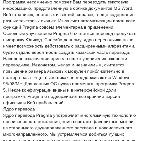
Програмка несомненно поможет Вам переводить текстовую
информацию, представленную в облике документов MS Word,
Веб страничек, почтовых известий, справок, а еще содержание
разных текстовых окошек. Из-за счет автоматизации почти всех
функций Pragma совсем элементарна в применении.
Основным улучшением Pragma 6 считается перевод продукта в
шифровку Юникод. Спасибо данному, ядро переводчика ныне
имеет возможность действовать с расширенными алфавитами,
будто отдало вероятность создать казахский часть перевода.
Наверное заключение привело еще к увеличению скорости
переводчика. Недочетом, желая и незначимым, считается
повышение размера языковых модулей приблизительно в
полтора раза. Еще, ныне никак не поддерживаются Windows
95/98/Me. Для данных ОС нужно применять програмку Pragma
5. Некие конфигурации видны и в интерфейсной доли
програмки. Pragma 6 поддерживает все крайние версии
офисных и Веб прибавлений.
Ядро перевода
Ядро перевода Pragma употребляет многоязычную технологию
новоиспеченого поколения, коия сочетает фаворитные мысли
из старенького двунаправленного расклада и новоиспеченого
многонаправленного. Мы устремляемся добиться лучших
итогов от многоязычной организации словарей при сохранении