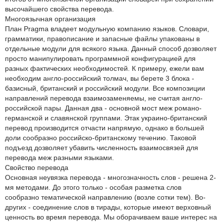
высочайшего свойства перевода.
Многоязычная организация
План Pragma владеет модульную компанию языков. Словари,
грамматики, правописание и запасные файлы упакованы в
отдельные модули для всякого языка. Данный способ дозволяет
просто манипулировать программной конфигурацией для
разных фактических необходимостей. К примеру, ежели вам
необходим англо-российский толмач, вы берете 3 блока -
базисный, британский и российский модули. Все композиции
направлений перевода взаимозаменяемы, не считая англо-
российской пары. Данная два - основной мост меж романо-
германской и славянской группами. Этак украино-британский
перевод производится отчасти напрямую, однако в большей
доли сообразно российско-британскому течению. Таковой
подъезд дозволяет убавить численность взаимосвязей для
перевода меж разными языками.
Свойство перевода
Основная неувязка перевода - многозначность слов - решена 2-
мя методами. До этого только - особая разметка слов
сообразно тематической направлению (возле сотки тем). Во-
других - соединение слов в тирады, которые имеют верховный
ценность во время перевода. Мы оборачиваем ваше интерес на